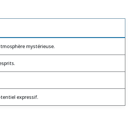
 atmosphère mystérieuse.
sprits.
entiel expressif.