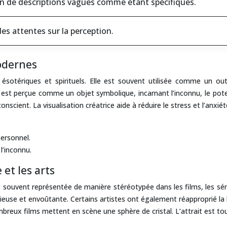
n de descriptions vagues comme étant spécifiques.
des attentes sur la perception.
odernes
es ésotériques et spirituels. Elle est souvent utilisée comme un
tal est perçue comme un objet symbolique, incarnant l’inconnu, le pote
onscient. La visualisation créatrice aide à réduire le stress et l’anxiét
ersonnel.
l’inconnu.
 et les arts
e, souvent représentée de manière stéréotypée dans les films, les sér
euse et envoûtante. Certains artistes ont également réapproprié la b
eux films mettent en scène une sphère de cristal. L’attrait est touj