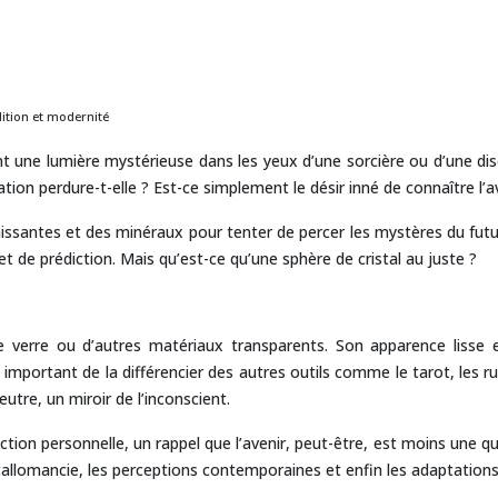
adition et modernité
étant une lumière mystérieuse dans les yeux d’une sorcière ou d’une 
ation perdure-t-elle ? Est-ce simplement le désir inné de connaître l’
échissantes et des minéraux pour tenter de percer les mystères du fu
 de prédiction. Mais qu’est-ce qu’une sphère de cristal au juste ?
verre ou d’autres matériaux transparents. Son apparence lisse et
est important de la différencier des autres outils comme le tarot, les
utre, un miroir de l’inconscient.
ction personnelle, un rappel que l’avenir, peut-être, est moins une q
ristallomancie, les perceptions contemporaines et enfin les adaptatio