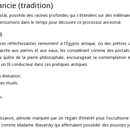
ncie (tradition)
 cristal, possède des racines profondes qui s’étendent sur des millén
Retournons dans le temps pour découvrir ce processus ancestral.
s
aces réfléchissantes remontent à l’Égypte antique, où des prêtres ut
acrée aux pierres et aux eaux, les considérant comme des portails
quête de la pierre philosophale, encourageait la contemplation et 
 un fil conducteur dans ces pratiques antiques.
 divination.
s rituels.
».
ssance, période marquée par un regain d’intérêt pour l’occultisme e
 comme Madame Blavatsky qui affirmaient posséder des pouvoirs psyc